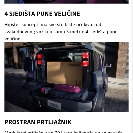
4 SJEDIŠTA PUNE VELIČINE
Hipster koncept ima sve što biste očekivali od
svakodnevnog vozila u samo 3 metra: 4 sjedišta pune
veličine.
PROSTRAN PRTLJAŽNIK
Modularni prtljažnik od 70 litara koji može da se poveća