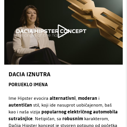
DACIA IZNUTRA
PORIJEKLO IMENA
Ime Hipster evocira
alternativni
,
moderan
i
autentičan
stil, koji ide nasuprot uobičajenom, baš
kao i naša vizija
popularnog električnog automobila
sutrašnjice
. Netipičan, sa
robusnim
karakterom,
Dačija Hipster koncept je stvoren potpuno od početka