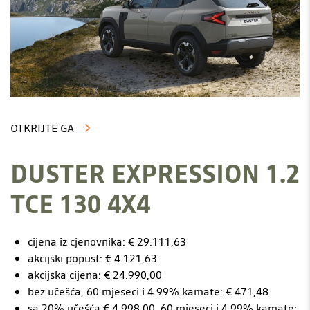
OTKRIJTE GA
DUSTER EXPRESSION 1.2
TCE 130 4X4
cijena iz cjenovnika: € 29.111,63
akcijski popust: € 4.121,63
akcijska cijena: € 24.990,00
bez učešća, 60 mjeseci i 4.99% kamate: € 471,48
sa 20% učešća € 4.998,00, 60 mjeseci i 4,99% kamate: