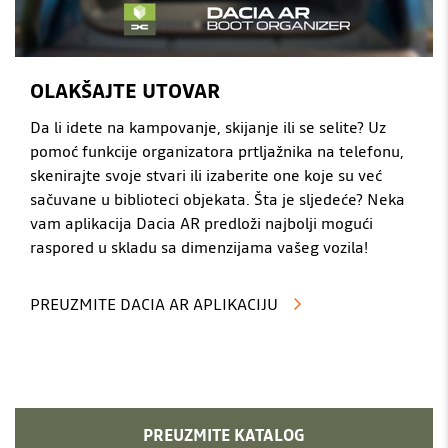
OLAKŠAJTE UTOVAR
Da li idete na kampovanje, skijanje ili se selite? Uz
pomoć funkcije organizatora prtljažnika na telefonu,
skenirajte svoje stvari ili izaberite one koje su već
sačuvane u biblioteci objekata. Šta je sljedeće? Neka
vam aplikacija Dacia AR predloži najbolji mogući
raspored u skladu sa dimenzijama vašeg vozila!
PREUZMITE DACIA AR APLIKACIJU
PREUZMITE KATALOG