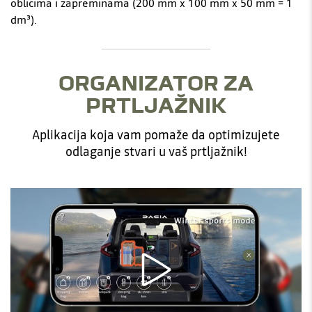
oblicima i zapreminama (200 mm x 100 mm x 50 mm = 1
dm³).
ORGANIZATOR ZA
PRTLJAŽNIK
Aplikacija koja vam pomaže da optimizujete
odlaganje stvari u vaš prtljažnik!