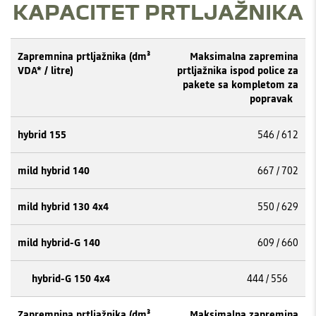
KAPACITET PRTLJAŽNIKA
Maksimalna zapremina
prtljažnika ispod police za
pakete sa kompletom za
popravak ​
546 / 612
667 / 702
550 / 629
609 / 660
444 / 556
Maksimalna zapremina