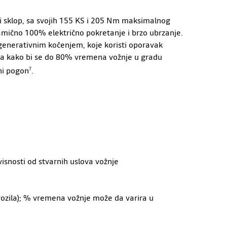
ki sklop, sa svojih 155 KS i 205 Nm maksimalnog
mično 100% električno pokretanje i brzo ubrzanje.
egenerativnim kočenjem, koje koristi oporavak
ja kako bi se do 80% vremena vožnje u gradu
čni pogon
.
7
snosti od stvarnih uslova vožnje
 vozila); % vremena vožnje može da varira u