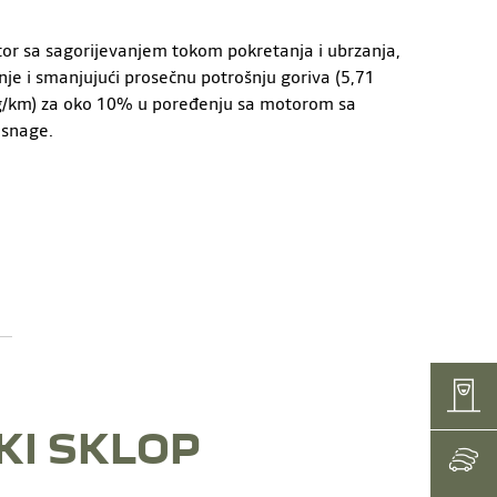
or sa sagorijevanjem tokom pokretanja i ubrzanja,
nje i smanjujući prosečnu potrošnju goriva (5,71
9 g/km) za oko 10% u poređenju sa motorom sa
 snage.
PRODAJA
KI SKLOP
NOVA V