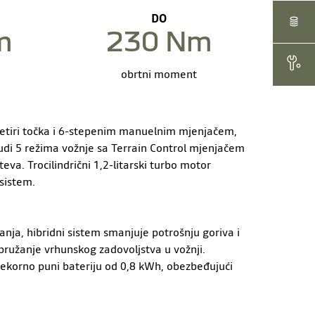
DO
AKCIJE 
m
230 Nm
SERVIS 
obrtni moment
tiri točka i 6-stepenim manuelnim mjenjačem,
udi 5 režima vožnje sa Terrain Control mjenjačem
eva. Trocilindrični 1,2-litarski turbo motor
sistem.
nja, hibridni sistem smanjuje potrošnju goriva i
pružanje vrhunskog zadovoljstva u vožnji.
korno puni bateriju od 0,8 kWh, obezbeđujući