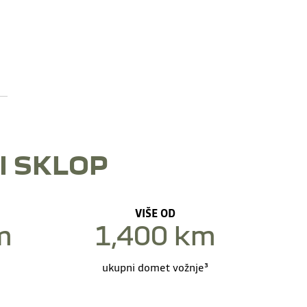
I SKLOP
VIŠE OD
m
1,400 km
ukupni domet vožnje³