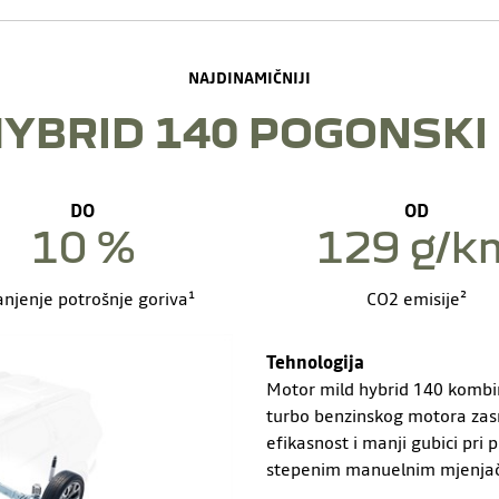
NAJDINAMIČNIJI
HYBRID 140 POGONSKI
DO
OD
10 %
129 g/k
njenje potrošnje goriva¹
CO2 emisije²
Tehnologija
Motor mild hybrid 140 kombin
turbo benzinskog motora zas
efikasnost i manji gubici pri
stepenim manuelnim mjenja