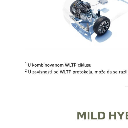
1
U kombinovanom WLTP ciklusu
2
U zavisnosti od WLTP protokola, može da se razliku
MILD HY