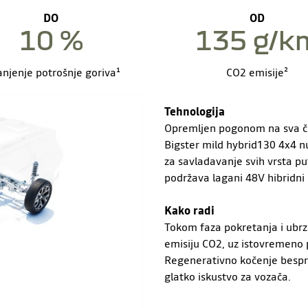
DO
OD
10 %
135 g/k
njenje potrošnje goriva¹
CO2 emisije²
Tehnologija
Opremljen pogonom na sva če
Bigster mild hybrid130 4x4 n
za savladavanje svih vrsta put
podržava lagani 48V hibridni 
Kako radi
Tokom faza pokretanja i ubrza
emisiju CO2, uz istovremeno 
Regenerativno kočenje bespre
glatko iskustvo za vozača.