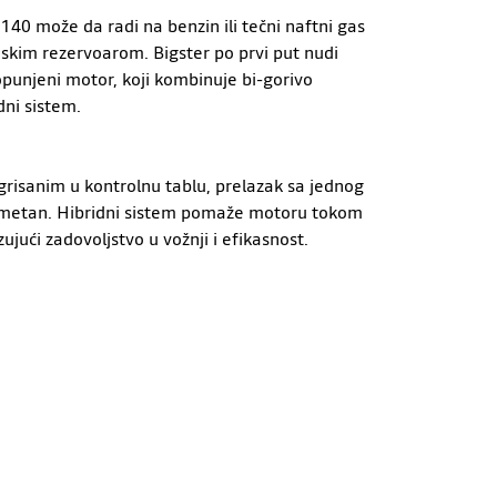
140 može da radi na benzin ili tečni naftni gas
nskim rezervoarom. Bigster po prvi put nudi
rbopunjeni motor, koji kombinuje bi-gorivo
dni sistem.
risanim u kontrolnu tablu, prelazak sa jednog
rimetan. Hibridni sistem pomaže motoru tokom
ujući zadovoljstvo u vožnji i efikasnost.