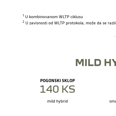
1
U kombinovanom WLTP ciklusu
2
U zavisnosti od WLTP protokola, može da se razliku
MILD H
POGONSKI SKLOP
140 KS
mild hybrid
sma