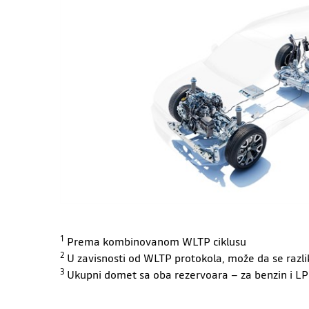
1
Prema kombinovanom WLTP ciklusu
2
U zavisnosti od WLTP protokola, može da se razliku
3
Ukupni domet sa oba rezervoara – za benzin i L