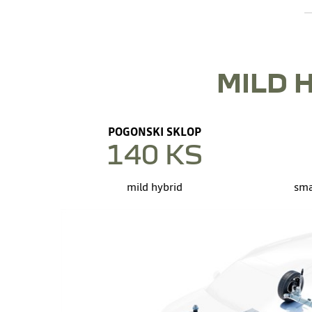
MILD 
POGONSKI SKLOP
140 KS
mild hybrid
sma