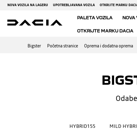
Bigster
Početna stranice
Oprema i dodatna oprema
BIGS
Odaber
HYBRID155
MILD HYBRI