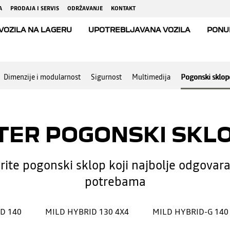
Dimenzije i modularnost
Sigurnost
Multimedija
Pogonski sklop
TER POGONSKI SKL
ite pogonski sklop koji najbolje odgovar
potrebama
D 140
MILD HYBRID 130 4X4
MILD HYBRID-G 140