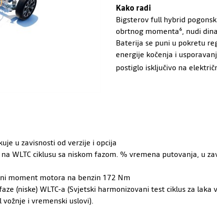
Kako radi
Bigsterov full hybrid pogons
obrtnog momenta⁶, nudi dina
Baterija se puni u pokretu r
energije kočenja i usporavan
postiglo isključivo na elektri
je u zavisnosti od verzije i opcija
 na WLTC ciklusu sa niskom fazom. % vremena putovanja, u zavi
tni moment motora na benzin 172 Nm
aze (niske) WLTC-a (Svjetski harmonizovani test ciklus za laka
l vožnje i vremenski uslovi).