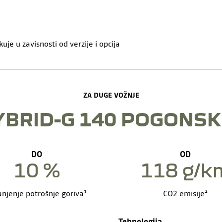
je u zavisnosti od verzije i opcija
ZA DUGE VOŽNJE
YBRID-G 140 POGONSK
DO
OD
10 %
118 g/k
njenje potrošnje goriva¹
CO2 emisije²
Tehnologija