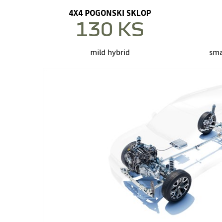
4X4 POGONSKI SKLOP
130 KS
mild hybrid
sma