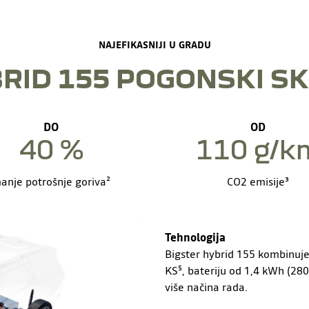
NAJEFIKASNIJI U GRADU
RID 155 POGONSKI S
DO
OD
40 %
110 g/k
anje potrošnje goriva²
CO2 emisije³
Tehnologija
Bigster hybrid 155 kombinuje 
KS⁵, bateriju od 1,4 kWh (280
više načina rada.