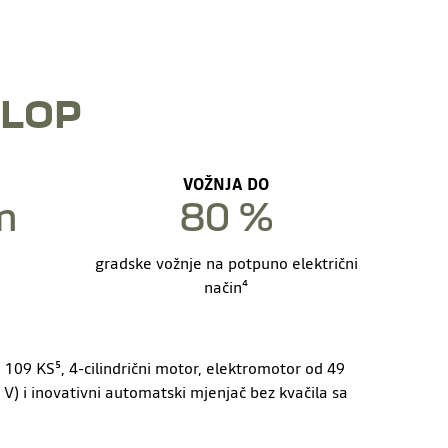
KLOP
VOŽNJA DO
m
80 %
gradske vožnje na potpuno električni
način⁴
109 KS⁵, 4-cilindrični motor, elektromotor od 49
 V) i inovativni automatski mjenjač bez kvačila sa