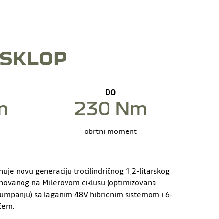
 SKLOP
DO
m
230 Nm
obrtni moment
uje novu generaciju trocilindričnog 1,2-litarskog
novanog na Milerovom ciklusu (optimizovana
 pumpanju) sa laganim 48V hibridnim sistemom i 6-
čem.