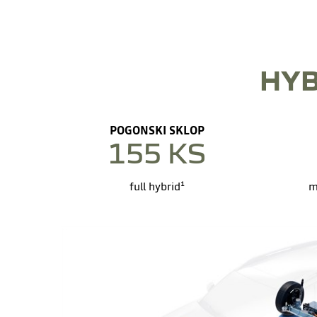
HYB
POGONSKI SKLOP
155 KS
full hybrid¹
m