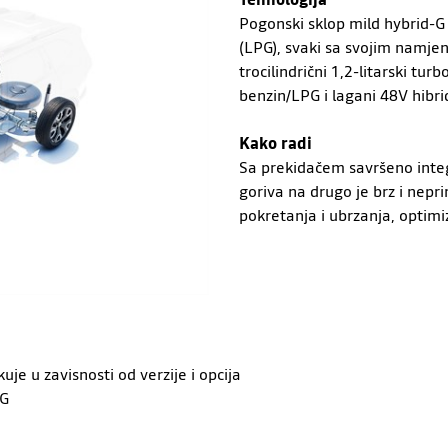
Pogonski sklop mild hybrid-G 
(LPG), svaki sa svojim namje
trocilindrični 1,2-litarski tu
benzin/LPG i lagani 48V hibri
Kako radi
Sa prekidačem savršeno integ
goriva na drugo je brz i nep
pokretanja i ubrzanja, optimiz
je u zavisnosti od verzije i opcija
PG