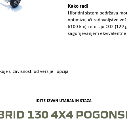
Kako radi
Hibridni sistem podržava mot
optimizujući zadovoljstvo vož
l/100 km) i emisiju CO2 (12
sagorijevanjem ekvivalentne
je u zavisnosti od verzije i opcija
IDITE IZVAN UTABANIH STAZA
BRID 130 4X4 POGONS