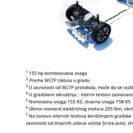
1
155 hp kombinovana snaga
2
Prema WLTP ciklusu u gradu
3
U zavisnosti od WLTP protokola, može da se razliku
4
U gradskom okruženju - interni testovi zasnovani
5
Nominalna snaga 155 KS, stvarna snaga 158 KS
6
Obrtni moment električnog motora 205 Nm, obr
7
Na osnovu internih testova korišćenjem gradske f
zavisnosti od stvarnih uslova vožnje (vrsta puta, sti